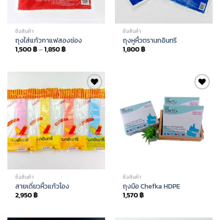
ซื้อสินค้า
ซื้อสินค้า
ถุงใส่แก้วกาแฟสองช่อง
ถุงหูหิ้วตรานกอินทรี
1,500
฿
–
1,850
฿
1,800
฿
Add to
Add to
wishlist
wishlist
ซื้อสินค้า
ซื้อสินค้า
สายเดี่ยวหิ้วแก้วโอง
ถุงมือ Chefka HDPE
2,950
฿
1,570
฿