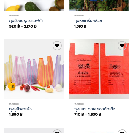
ซื้อสินค้า
ซื้อสินค้า
ถุงม้วนปรุตราเซฟก้า
ถุงห่อเครือกล้วย
920
฿
–
2,170
฿
1,310
฿
Add to
Add to
wishlist
wishlist
ซื้อสินค้า
ซื้อสินค้า
ถุงหูหิ้วลายริ้ว
ถุงขยะแดงใส่ของติดเชื้อ
1,890
฿
710
฿
–
1,630
฿