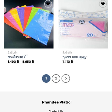
Add to
Add to
wishlist
wishlist
ซื้อสินค้า
ซื้อสินค้า
ซองไปรษณีย์
ถุงขยะหอม Hygy
1,490
฿
–
5,650
฿
1,410
฿
1
2
Phandee Platic
Contact Us